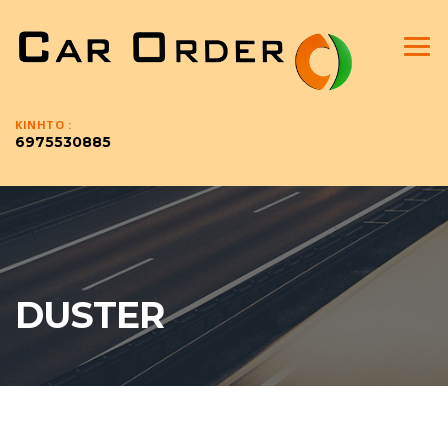
ΚΙΝΗΤO :
6975530885
DUSTER