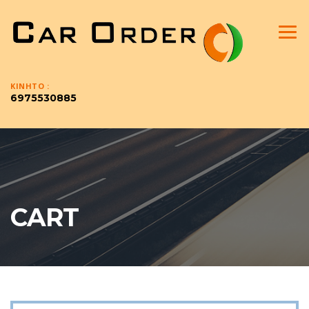
ΚΙΝΗΤO :
6975530885
CART