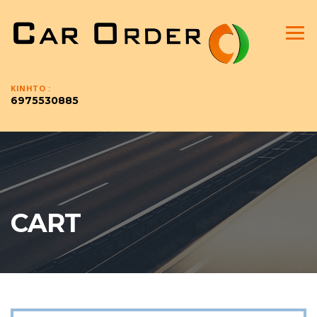
ΚΙΝΗΤO :
6975530885
CART